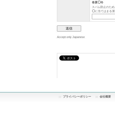
春夏⭕冬
スパム防止のため
⭕に当てはまる漢
Accept only Japanese
プライバシーポリシー
会社概要