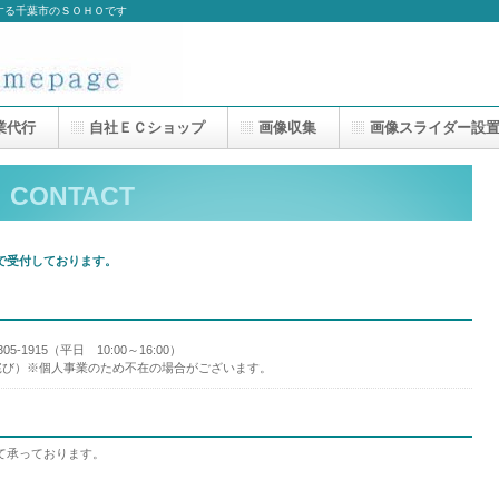
する千葉市のＳＯＨＯです
業代行
自社ＥＣショップ
画像収集
画像スライダー設
CONTACT
で受付しております。
3305-1915（平日 10:00～16:00）
詫び）※個人事業のため不在の場合がございます。
て承っております。